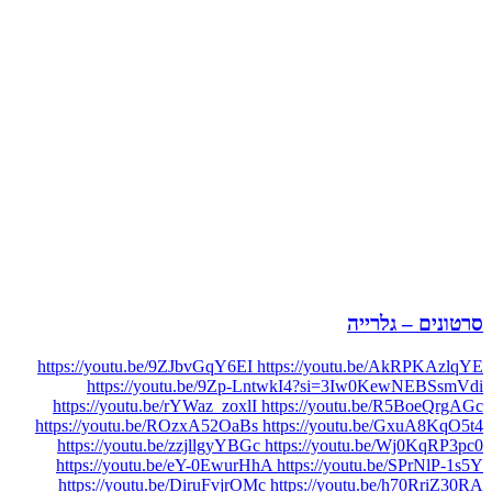
סרטונים – גלרייה
https://youtu.be/9ZJbvGqY6EI https://youtu.be/AkRPKAzlqYE
https://youtu.be/9Zp-LntwkI4?si=3Iw0KewNEBSsmVdi
https://youtu.be/rYWaz_zoxlI https://youtu.be/R5BoeQrgAGc
https://youtu.be/ROzxA52OaBs https://youtu.be/GxuA8KqO5t4
https://youtu.be/zzjllgyYBGc https://youtu.be/Wj0KqRP3pc0
https://youtu.be/eY-0EwurHhA https://youtu.be/SPrNlP-1s5Y
https://youtu.be/DiruFvjrOMc https://youtu.be/h70RriZ30RA