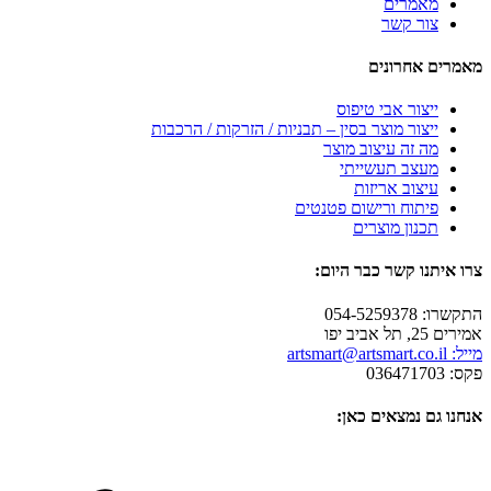
מאמרים
צור קשר
מאמרים אחרונים
ייצור אבי טיפוס
ייצור מוצר בסין – תבניות / הזרקות / הרכבות
מה זה עיצוב מוצר
מעצב תעשייתי
עיצוב אריזות
פיתוח ורישום פטנטים
תכנון מוצרים
צרו איתנו קשר כבר היום:
התקשרו: 054-5259378
אמירים 25, תל אביב יפו
מייל: artsmart@artsmart.co.il
פקס: 036471703
אנחנו גם נמצאים כאן: