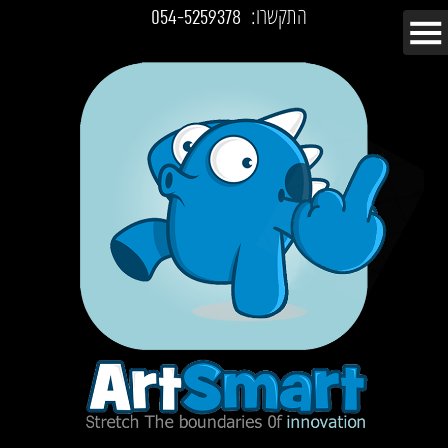
התקשרו:
054-5259378