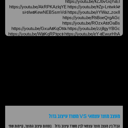
https://youtu.be/9ZJbvGqY6EI
https://youtu.be/AkRPKAzlqYE https://youtu.be/9Zp-LntwkI4?
si=3Iw0KewNEBSsmVdi https://youtu.be/rYWaz_zoxlI
https://youtu.be/R5BoeQrgAGc
https://youtu.be/ROzxA52OaBs
https://youtu.be/GxuA8KqO5t4 https://youtu.be/zzjllgyYBGc
https://youtu.be/Wj0KqRP3pc0 https://youtu.be/eY-0EwurHhA
https://youtu.be/SPrNlP-1s5Y https://youtu.be/DiruFvjrOMc
https://youtu.be/h70RriZ30RA
מעצב מוצר עצמאי VS משרד עיצוב גדול
הבדל בין מעצב מוצר עצמאי לבין משרד עיצוב גדול בתחום עיצוב המוצר, קיימות שתי