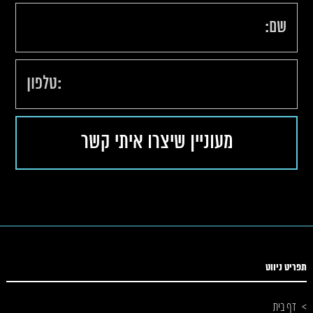
תפריט ניווט
דף בית