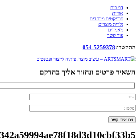
דף בית
אודות
פרויקטים מיוחדים
גלרית מוצרים
מאמרים
צור קשר
התקשרו:
054-5259378
השאיר פרטים ונחזור אליך בהדקם
342a59994ae78f18d3d10cbf33b5