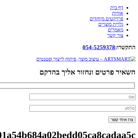
דף בית
אודות
פרויקטים מיוחדים
גלרית מוצרים
מאמרים
צור קשר
התקשרו:
054-5259378
השאיר פרטים ונחזור אליך בהדקם
01a54b684a02bedd05ca8cadaa5c