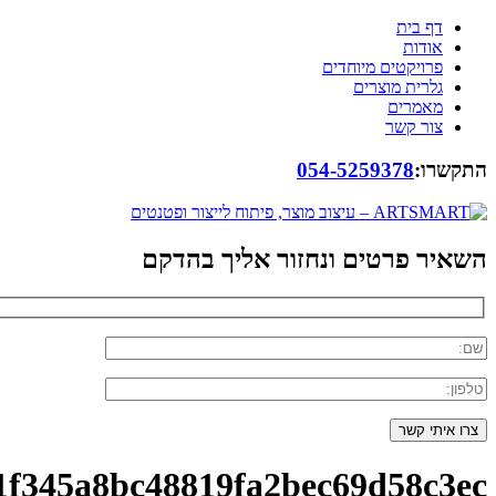
דף בית
אודות
פרויקטים מיוחדים
גלרית מוצרים
מאמרים
צור קשר
התקשרו:
054-5259378
השאיר פרטים ונחזור אליך בהדקם
1f345a8bc48819fa2bec69d58c3ec