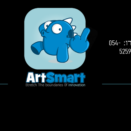
:
054-
525
0