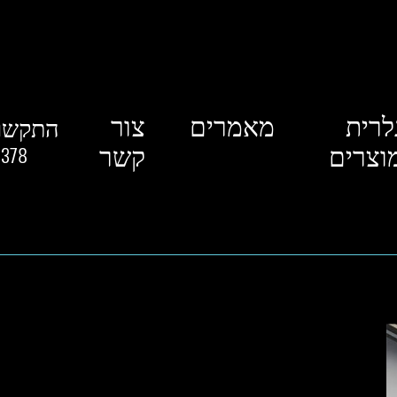
לרית
מאמרים
צור
התקשרו
וצרים
קשר
9378
38faa_c9b18318d1d94a3aa