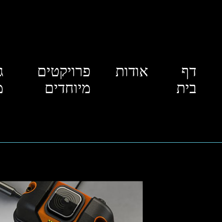
דף
אודות
פרויקטים
ג
בית
מיוחדים
מ
a0c8a33e5b614d6