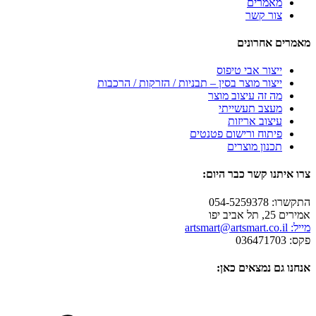
מאמרים
צור קשר
מאמרים אחרונים
ייצור אבי טיפוס
ייצור מוצר בסין – תבניות / הזרקות / הרכבות
מה זה עיצוב מוצר
מעצב תעשייתי
עיצוב אריזות
פיתוח ורישום פטנטים
תכנון מוצרים
צרו איתנו קשר כבר היום:
התקשרו: 054-5259378
אמירים 25, תל אביב יפו
מייל: artsmart@artsmart.co.il
פקס: 036471703
אנחנו גם נמצאים כאן: