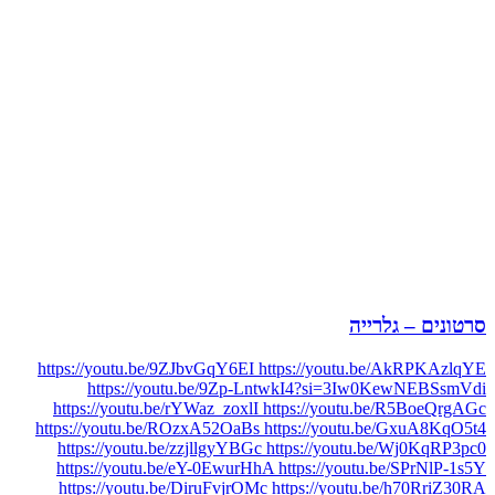
סרטונים – גלרייה
https://youtu.be/9ZJbvGqY6EI https://youtu.be/AkRPKAzlqYE
https://youtu.be/9Zp-LntwkI4?si=3Iw0KewNEBSsmVdi
https://youtu.be/rYWaz_zoxlI https://youtu.be/R5BoeQrgAGc
https://youtu.be/ROzxA52OaBs https://youtu.be/GxuA8KqO5t4
https://youtu.be/zzjllgyYBGc https://youtu.be/Wj0KqRP3pc0
https://youtu.be/eY-0EwurHhA https://youtu.be/SPrNlP-1s5Y
https://youtu.be/DiruFvjrOMc https://youtu.be/h70RriZ30RA