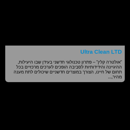
Ultra Clean​ LTD
"אולטרה קלין" – פתרון טכנולוגי חדשני בעידן שבו היעילות,
ההיגיינה והידידותיות לסביבה הופכים לערכים מרכזיים בכל
תחום של חיינו, הצורך במוצרים חדשניים שיכולים לתת מענה
מהיר,...