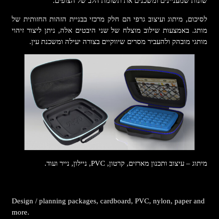
שונות שמעניינים ומשכנים את תשומת הלב של הצופים.
לסיכום, מיתוג ועיצוב גרפי הם חלק מרכזי בבניית הזהות החזותית של
מותג. באמצעות שילוב מוצלח של שני היבטים אלה, ניתן ליצור זיהוי
מותגי מובהק ולהעביר מסרים שיווקיים בצורה יעילה ומשכנת עין.
מיתוג – עיצוב ותכנון מארזים, קרטון, PVC, ניילון, נייר ועוד.
Design / planning packages, cardboard, PVC, nylon, paper and
more.