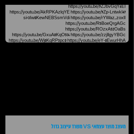
https://youtu.be/9ZJbvGqY6EI
https://youtu.be/AkRPKAzlqYE https://youtu.be/9Zp-LntwkI4?
si=3Iw0KewNEBSsmVdi https://youtu.be/rYWaz_zoxlI
https://youtu.be/R5BoeQrgAGc
https://youtu.be/ROzxA52OaBs
https://youtu.be/GxuA8KqO5t4 https://youtu.be/zzjllgyYBGc
https://youtu.be/Wj0KqRP3pc0 https://youtu.be/eY-0EwurHhA
https://youtu.be/SPrNlP-1s5Y https://youtu.be/DiruFvjrOMc
https://youtu.be/h70RriZ30RA
מעצב מוצר עצמאי VS משרד עיצוב גדול