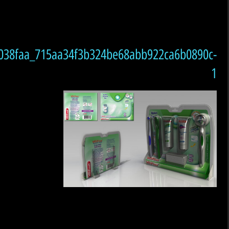
038faa_715aa34f3b324be68abb922ca6b0890c-
1