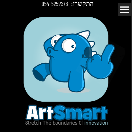
התקשרו:
054-5259378