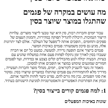
מה עושים במקרה של פגמים
שהתגלו במוצר שיוצר בסין
עבור יזמים וחברות רבות, סין היא יעד טבעי לייצור מוצרים. עלויות
הייצור הנמוכות, היכולת להגדיל תפוקה במהירות, והמגוון העצום של
ספקים ותחומים , הופכים אותה ל"מפעל של העולם". אולם לצד יתרונות
אלה, מגיע גם סיכון משמעותי: פגמים באיכות המוצר.
פגמים בייצור אינם תופעה נדירה. למעשה, כמעט כל יזם או חברה
שעבדו בסין לאורך זמן נתקלו לפחות פעם אחת במשלוח שהגיע עם
בעיות. הבעיה יכולה לנוע מהבדלים קלים בצבע או במידות, ועד לפגמים
חמורים שמונעים שימוש במוצר או הופכים אותו למסוכן.
מאמר זה נועד להעניק לקוראים , יזמים, מנהלי מוצר וחברות תעשייה ,
מדריך מלא להתמודדות עם פגמים שהתגלו במוצרים שיוצרו בסין. נסקור
את סוגי הפגמים, נבין מה גורם להם, נפרט כיצד לזהות ולתעד אותם,
ונבחן את הפתרונות האפשריים והאסטרטגיות למניעת הישנותם בעתיד.
1: למה פגמים קורים בייצור בסין?
שונות באיכות המפעלים