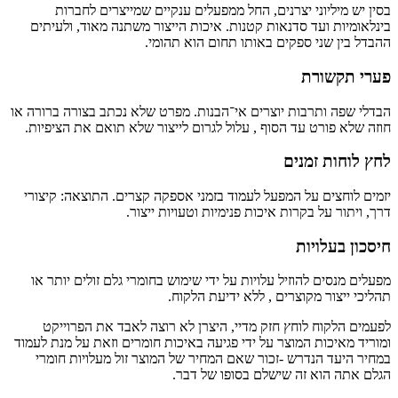
בסין יש מיליוני יצרנים, החל ממפעלים ענקיים שמייצרים לחברות
בינלאומיות ועד סדנאות קטנות. איכות הייצור משתנה מאוד, ולעיתים
ההבדל בין שני ספקים באותו תחום הוא תהומי.
פערי תקשורת
הבדלי שפה ותרבות יוצרים אי־הבנות. מפרט שלא נכתב בצורה ברורה או
חוזה שלא פורט עד הסוף , עלול לגרום לייצור שלא תואם את הציפיות.
לחץ לוחות זמנים
יזמים לוחצים על המפעל לעמוד בזמני אספקה קצרים. התוצאה: קיצורי
דרך, ויתור על בקרות איכות פנימיות וטעויות ייצור.
חיסכון בעלויות
מפעלים מנסים להוזיל עלויות על ידי שימוש בחומרי גלם זולים יותר או
תהליכי ייצור מקוצרים , ללא ידיעת הלקוח.
לפעמים הלקוח לוחץ חזק מדיי, היצרן לא רוצה לאבד את הפרוייקט
ומוריד מאיכות המוצר על ידי פגיעה באיכות חומרים וזאת על מנת לעמוד
במחיר היעד הנדרש -זכור שאם המחיר של המוצר זול מעלויות חומרי
הגלם אתה הוא זה שישלם בסופו של דבר.