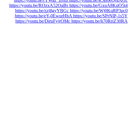
https://youtu.be/rYWaz_zoxlI https://youtu.be/R5BoeQrgAGc
https://youtu.be/ROzxA52OaBs https://youtu.be/GxuA8KqO5t4
https://youtu.be/zzjllgyYBGc https://youtu.be/Wj0KqRP3pc0
https://youtu.be/eY-0EwurHhA https://youtu.be/SPrNlP-1s5Y
https://youtu.be/DiruFvjrOMc https://youtu.be/h70RriZ30RA