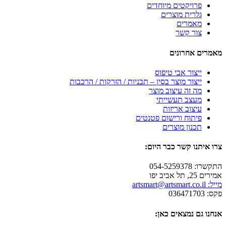
פרויקטים מיוחדים
גלרית מוצרים
מאמרים
צור קשר
מאמרים אחרונים
ייצור אבי טיפוס
ייצור מוצר בסין – תבניות / הזרקות / הרכבות
מה זה עיצוב מוצר
מעצב תעשייתי
עיצוב אריזות
פיתוח ורישום פטנטים
תכנון מוצרים
צרו איתנו קשר כבר היום:
התקשרו: 054-5259378
אמירים 25, תל אביב יפו
מייל: artsmart@artsmart.co.il
פקס: 036471703
אנחנו גם נמצאים כאן: