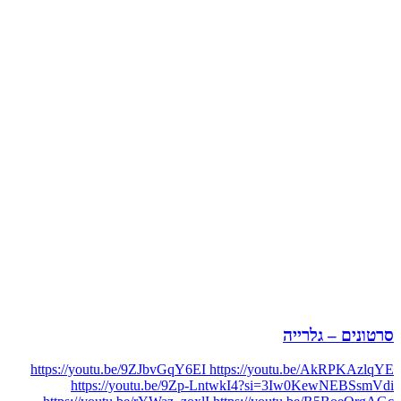
סרטונים – גלרייה
https://youtu.be/9ZJbvGqY6EI https://youtu.be/AkRPKAzlqYE
https://youtu.be/9Zp-LntwkI4?si=3Iw0KewNEBSsmVdi