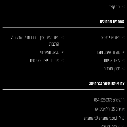
צור קשר
מאמרים אחרונים
ייצור אבי טיפוס
ייצור מוצר בסין – תבניות / הזרקות /
הרכבות
מה זה עיצוב מוצר
מעצב תעשייתי
עיצוב אריזות
פיתוח ורישום פטנטים
תכנון מוצרים
צרו איתנו קשר כבר היום:
התקשרו: 054-5259378
אמירים 25, תל אביב יפו
מייל: artsmart@artsmart.co.il