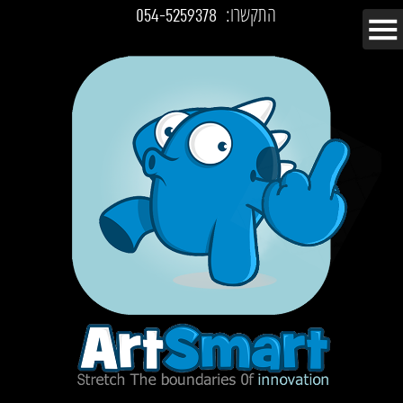
התקשרו:
054-5259378