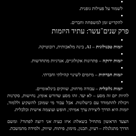
לשמור על פעילות גופנית.
להקדיש זמן למשפחה וחברים.
פרק שנים־עשר: עתיד היזמות
יזמות טכנולוגית
– AI, בינה מלאכותית, רובוטיקה.
יזמות ירוקה
– פתרונות אקולוגיים, אנרגיות מתחדשות.
יזמות חברתית
– מיזמים לשינוי קהילתי וחברתי.
יזמות גלובלית
– עבודה מרחוק, שווקים בינלאומיים.
להיות יזם זה מסע – לא יעד. זהו מסע שדורש אומץ, נחישות, סקרנות
ויכולת להתמודד עם כישלונות. אבל עבור מי שמוכן להשקיע וללמוד,
יזמות היא הדרך ליצירת ערך אמיתי, חופש ועוצמה אישית וכלכלית.
הצעד הראשון מתחיל בשאלה:
איזו בעיה אני רוצה לפתור?
ומשם
הדרך מתגלגלת – רעיון, תכנון, מימון, פיתוח, שיווק, ולמידה מתמשכת.