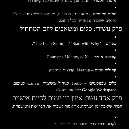
אופרה ווינפרי
– יזמת תוכן שבנתה אימפריה תקשורתית.
יזמים מקומיים
– מסעדנים, מעצבים, מפתחי אפליקציות – כולם
מראים שיזמות אפשרית בכל תחום.
פרק עשירי: כלים ומשאבים ליזם המתחיל
ספרים
– "The Lean Startup" / "Start with Why".
קורסים אונליין
– Coursera, Udemy, edX.
קהילות יזמים
– Meetup, קבוצות פייסבוק.
כלים טכנולוגיים
– Trello לניהול משימות, Canva לעיצוב,
Google Workspace לשיתופי פעולה.
פרק אחד עשר: איזון בין יזמות לחיים אישיים
יזמות שואבת זמן ואנרגיה, אך אסור לשכוח את הבריאות והמשפחה.
לקבוע גבולות בין עבודה לחיים פרטיים.