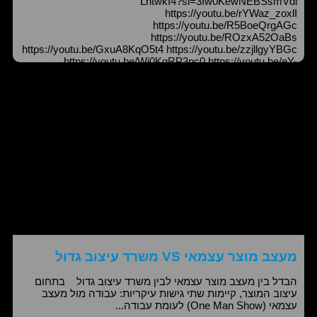
LntwkI4?si=3Iw0KewNEBSsmVdi
https://youtu.be/rYWaz_zoxlI
https://youtu.be/R5BoeQrgAGc
https://youtu.be/ROzxA52OaBs
https://youtu.be/GxuA8KqO5t4 https://youtu.be/zzjllgyYBGc
https://youtu.be/Wj0KqRP3pc0 https://youtu.be/eY-
0EwurHhA https://youtu.be/SPrNlP-1s5Y
https://youtu.be/DiruFvjrOMc https://youtu.be/h70RriZ30RA
מעצב מוצר עצמאי VS משרד עיצוב גדול
הבדל בין מעצב מוצר עצמאי לבין משרד עיצוב גדול בתחום
עיצוב המוצר, קיימות שתי גישות עיקריות: עבודה מול מעצב
עצמאי (One Man Show) לעומת עבודה...