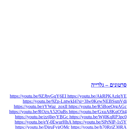
סרטונים – גלרייה
https://youtu.be/9ZJbvGqY6EI https://youtu.be/AkRPKAzlqYE
https://youtu.be/9Zp-LntwkI4?si=3Iw0KewNEBSsmVdi
https://youtu.be/rYWaz_zoxlI https://youtu.be/R5BoeQrgAGc
https://youtu.be/ROzxA52OaBs https://youtu.be/GxuA8KqO5t4
https://youtu.be/zzjllgyYBGc https://youtu.be/Wj0KqRP3pc0
https://youtu.be/eY-0EwurHhA https://youtu.be/SPrNlP-1s5Y
https://youtu.be/DiruFvjrOMc https://youtu.be/h70RriZ30RA