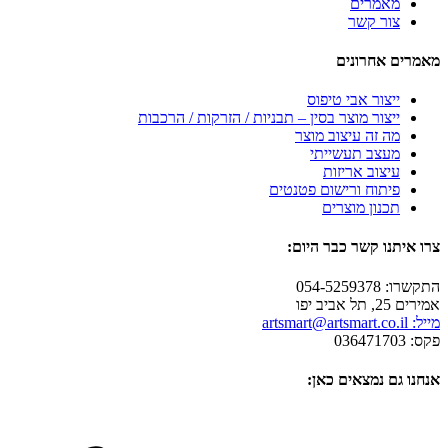
מאמרים
צור קשר
מאמרים אחרונים
ייצור אבי טיפוס
ייצור מוצר בסין – תבניות / הזרקות / הרכבות
מה זה עיצוב מוצר
מעצב תעשייתי
עיצוב אריזות
פיתוח ורישום פטנטים
תכנון מוצרים
צרו איתנו קשר כבר היום:
התקשרו: 054-5259378
אמירים 25, תל אביב יפו
מייל: artsmart@artsmart.co.il
פקס: 036471703
אנחנו גם נמצאים כאן: