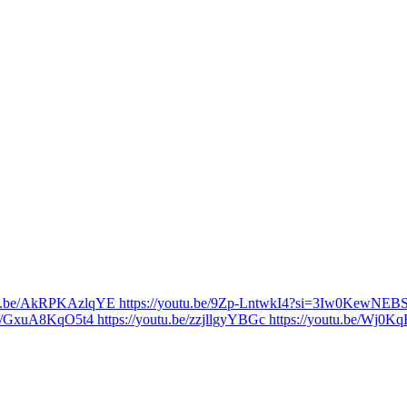
utu.be/AkRPKAzlqYE https://youtu.be/9Zp-LntwkI4?si=3Iw0KewNEBSs
e/GxuA8KqO5t4 https://youtu.be/zzjllgyYBGc https://youtu.be/Wj0Kq