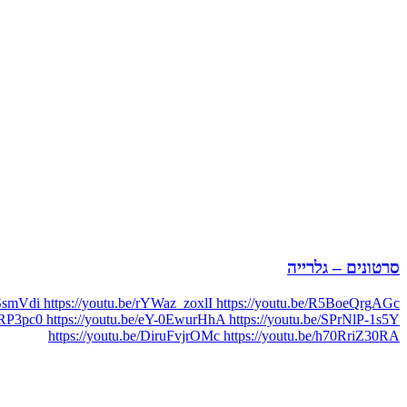
סרטונים – גלרייה
mVdi https://youtu.be/rYWaz_zoxlI https://youtu.be/R5BoeQrgAGc
RP3pc0 https://youtu.be/eY-0EwurHhA https://youtu.be/SPrNlP-1s5Y
https://youtu.be/DiruFvjrOMc https://youtu.be/h70RriZ30RA