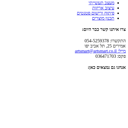
מעצב תעשייתי
עיצוב אריזות
פיתוח ורישום פטנטים
תכנון מוצרים
צרו איתנו קשר כבר היום:
התקשרו: 054-5259378
אמירים 25, תל אביב יפו
מייל: artsmart@artsmart.co.il
פקס: 036471703
אנחנו גם נמצאים כאן: