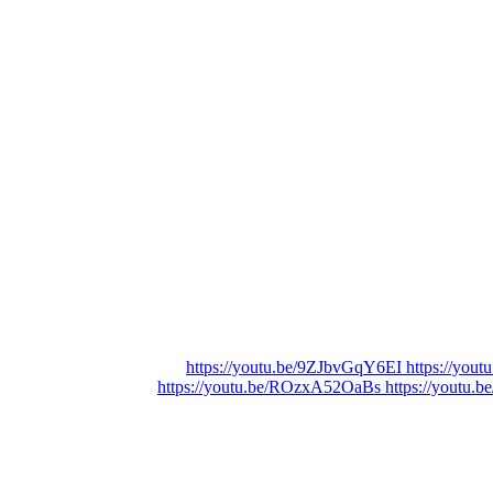
https://youtu.be/9ZJbvGqY6EI https://yo
https://youtu.be/ROzxA52OaBs https://youtu.b