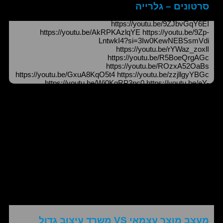
סרטונים – גלרייה
https://youtu.be/9ZJbvGqY6EI
https://youtu.be/AkRPKAzlqYE https://youtu.be/9Zp-
LntwkI4?si=3Iw0KewNEBSsmVdi
https://youtu.be/rYWaz_zoxlI
https://youtu.be/R5BoeQrgAGc
https://youtu.be/ROzxA52OaBs
https://youtu.be/GxuA8KqO5t4 https://youtu.be/zzjllgyYBGc
https://youtu.be/Wj0KqRP3pc0 https://youtu.be/eY-
0EwurHhA https://youtu.be/SPrNlP-1s5Y
https://youtu.be/DiruFvjrOMc https://youtu.be/h70RriZ30RA
מעצב מוצר עצמאי VS משרד עיצוב גדול