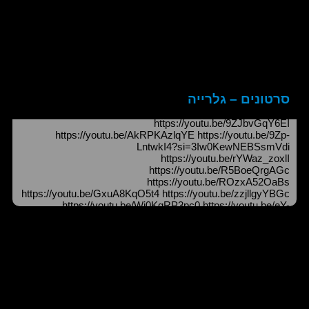
סרטונים – גלרייה
https://youtu.be/9ZJbvGqY6EI
https://youtu.be/AkRPKAzlqYE https://youtu.be/9Zp-
LntwkI4?si=3Iw0KewNEBSsmVdi
https://youtu.be/rYWaz_zoxlI
https://youtu.be/R5BoeQrgAGc
https://youtu.be/ROzxA52OaBs
https://youtu.be/GxuA8KqO5t4 https://youtu.be/zzjllgyYBGc
https://youtu.be/Wj0KqRP3pc0 https://youtu.be/eY-
0EwurHhA https://youtu.be/SPrNlP-1s5Y
https://youtu.be/DiruFvjrOMc https://youtu.be/h70RriZ30RA