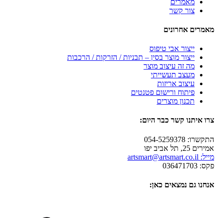
מאמרים
צור קשר
מאמרים אחרונים
ייצור אבי טיפוס
ייצור מוצר בסין – תבניות / הזרקות / הרכבות
מה זה עיצוב מוצר
מעצב תעשייתי
עיצוב אריזות
פיתוח ורישום פטנטים
תכנון מוצרים
צרו איתנו קשר כבר היום:
התקשרו: 054-5259378
אמירים 25, תל אביב יפו
מייל: artsmart@artsmart.co.il
פקס: 036471703
אנחנו גם נמצאים כאן: