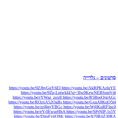
סרטונים – גלרייה
https://youtu.be/9ZJbvGqY6EI https://youtu.be/AkRPKAzlqYE
https://youtu.be/9Zp-LntwkI4?si=3Iw0KewNEBSsmVdi
https://youtu.be/rYWaz_zoxlI https://youtu.be/R5BoeQrgAGc
https://youtu.be/ROzxA52OaBs https://youtu.be/GxuA8KqO5t4
https://youtu.be/zzjllgyYBGc https://youtu.be/Wj0KqRP3pc0
https://youtu.be/eY-0EwurHhA https://youtu.be/SPrNlP-1s5Y
https://youtu.be/DiruFvjrOMc https://youtu.be/h70RriZ30RA