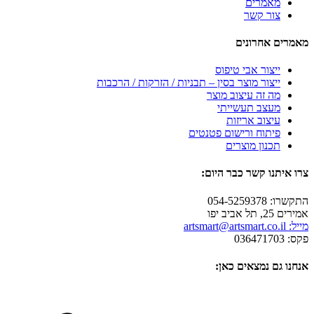
מאמרים
צור קשר
מאמרים אחרונים
ייצור אבי טיפוס
ייצור מוצר בסין – תבניות / הזרקות / הרכבות
מה זה עיצוב מוצר
מעצב תעשייתי
עיצוב אריזות
פיתוח ורישום פטנטים
תכנון מוצרים
צרו איתנו קשר כבר היום:
התקשרו: 054-5259378
אמירים 25, תל אביב יפו
מייל: artsmart@artsmart.co.il
פקס: 036471703
אנחנו גם נמצאים כאן: