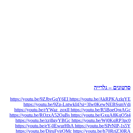
סרטונים – גלרייה
https://youtu.be/9ZJbvGqY6EI https://youtu.be/AkRPKAzlqYE
https://youtu.be/9Zp-LntwkI4?si=3Iw0KewNEBSsmVdi
https://youtu.be/rYWaz_zoxlI https://youtu.be/R5BoeQrgAGc
https://youtu.be/ROzxA52OaBs https://youtu.be/GxuA8KqO5t4
https://youtu.be/zzjllgyYBGc https://youtu.be/Wj0KqRP3pc0
https://youtu.be/eY-0EwurHhA https://youtu.be/SPrNlP-1s5Y
https://youtu.be/DiruFvjrOMc https://youtu.be/h70RriZ30RA