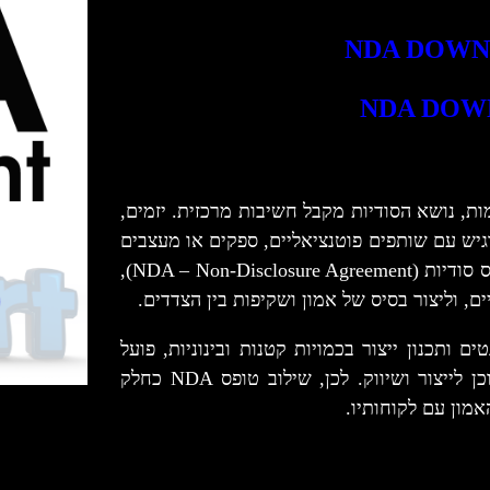
NDA DOW
NDA DOW
ות, נושא הסודיות מקבל חשיבות מרכזית. יזמים,
גיש עם שותפים פוטנציאליים, ספקים או מעצבים
– אך חוששים מחשיפה לא מבוקרת. כאן נכנס לתמונה טופס סודיות (NDA – Non-Disclosure Agreement),
ם, וליצור בסיס של אמון ושקיפות בין הצדדים.
וח פטנטים ותכנון ייצור בכמויות קטנות ובינוניות, פועל
בדיוק בצומת הזה – בין רעיון גולמי לבין מוצר מוגמר המוכן לייצור ושיווק. לכן, שילוב טופס NDA כחלק
אמון עם לקוחותיו.