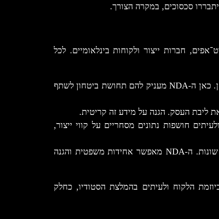
בררו סכסוכים, במקרה הצורך.
־אפים, חברות ייצור ולקוחות בינלאומיים. לכל
*יזמים פרטיים – לרוב מגיעים עם רעיון ראשוני שטרם נבחן. כאן ה-NDA מעניק להם תחושת ביטחון לשתף
ת ליבת העסק. הגנה על מידע זה קריטית.
לעיתים חושפות נתונים מסחריים על קווי ייצור,
*לקוחות בינלאומיים – עובדים עם ספקים שונים במדינות שונות. ה-NDA מאפשר אחידות משפטית והגנה
NDA מותאם, לעיתים ביוזמת הלקוח ולעיתים בהמלצת הסטודיו, כחלק