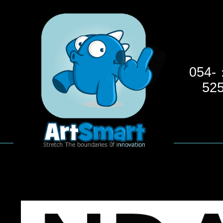
054-
52