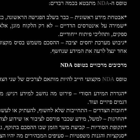
טופס ה-
NDA
מתבטא בכמה רבדים:
*אבטחת מידע ראשונית – כבר בשלב הפגישה הראשונה, כאש
*שמירה על אינטרסים הדדיים – לא רק הלקוח מוגן, אלא 
ספקים, ותהליכי פיתוח ייחודיים.
*גיבוש מערכת יחסים יציבה – ההסכם משמש בסיס מקצו
אחד ינצל לרעה את המידע שנחשף.
מרכיבים מרכזיים בטופס NDA
טופס
NDA
מקצועי חייב להיות מותאם לצרכים של שני הצדד
דגמים פיזיים ועוד.
*חובות הצדדים – התחייבות שלא לחשוף, להעתיק או לעשות
*החרגות – למשל, מידע שכבר פורסם לציבור או שידוע לצד
*תקופת הסודיות – קביעת משך הזמן שבו ההסכם בתוקף, גם
*סנקציות והגנות משפטיות – סעיפים המבהירים מה יהיו 