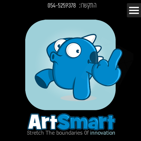
התקשרו:
054-5259378