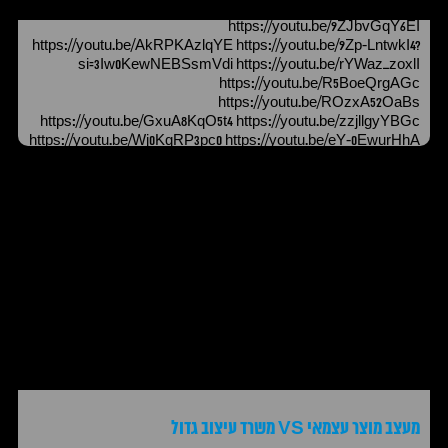
https://youtu.be/9ZJbvGqY6EI
https://youtu.be/AkRPKAzlqYE https://youtu.be/9Zp-LntwkI4?
si=3Iw0KewNEBSsmVdi https://youtu.be/rYWaz_zoxlI
https://youtu.be/R5BoeQrgAGc
https://youtu.be/ROzxA52OaBs
https://youtu.be/GxuA8KqO5t4 https://youtu.be/zzjllgyYBGc
https://youtu.be/Wj0KqRP3pc0 https://youtu.be/eY-0EwurHhA
https://youtu.be/SPrNlP-1s5Y https://youtu.be/DiruFvjrOMc
https://youtu.be/h70RriZ30RA
מעצב מוצר עצמאי VS משרד עיצוב גדול