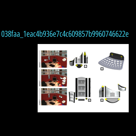
038faa_1eac4b936e7c4c609857b9960746622e