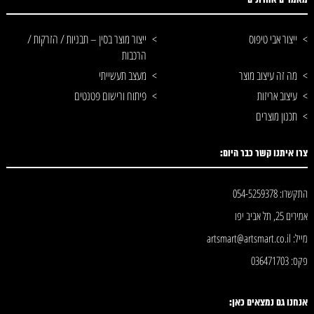
מאמרים אחרונים
ייצור אבי טיפוס
ייצור מוצר בסין – תבניות / הזרקות /
הרכבות
מה זה עיצוב מוצר
מעצב תעשייתי
עיצוב אריזות
פיתוח ורישום פטנטים
תכנון מוצרים
צרו איתנו קשר כבר היום:
התקשרו: 054-5259378
אמירים 25, תל אביב יפו
מייל: artsmart@artsmart.co.il
פקס: 036471703
אנחנו גם נמצאים כאן: