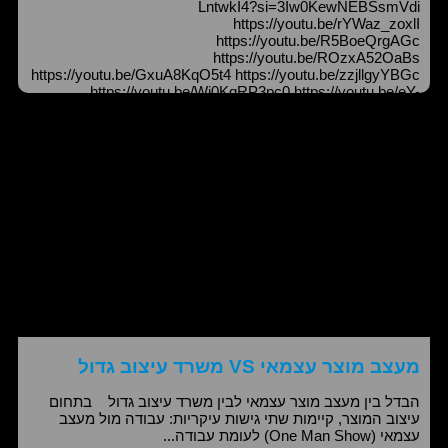
LntwkI4?si=3Iw0KewNEBSsmVdi
https://youtu.be/rYWaz_zoxlI
https://youtu.be/R5BoeQrgAGc
https://youtu.be/ROzxA52OaBs
https://youtu.be/GxuA8KqO5t4 https://youtu.be/zzjllgyYBGc
https://youtu.be/Wj0KqRP3pc0 https://youtu.be/eY-
0EwurHhA https://youtu.be/SPrNlP-1s5Y
https://youtu.be/DiruFvjrOMc https://youtu.be/h70RriZ30RA
מעצב מוצר עצמאי VS משרד עיצוב גדול
הבדל בין מעצב מוצר עצמאי לבין משרד עיצוב גדול בתחום
עיצוב המוצר, קיימות שתי גישות עיקריות: עבודה מול מעצב
עצמאי (One Man Show) לעומת עבודה...