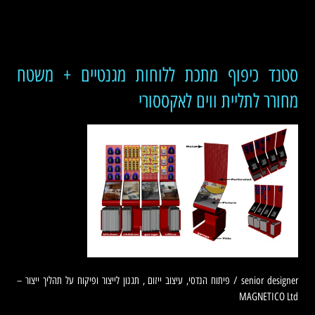
סטנד כיפוף מתכת ללוחות מגנטיים + משטח
מחורר לתליית ווים לאקססורי
senior designer / פיתוח הנדסי, עיצוב ייזום , תגנון לייצור ופיקוח על תהליך ייצור –
MAGNETICO Ltd