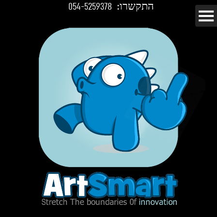
התקשרו:
054-5259378