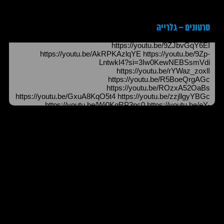
סרטונים – גלרייה
https://youtu.be/9ZJbvGqY6EI
https://youtu.be/AkRPKAzlqYE https://youtu.be/9Zp-
LntwkI4?si=3Iw0KewNEBSsmVdi
https://youtu.be/rYWaz_zoxlI
https://youtu.be/R5BoeQrgAGc
https://youtu.be/ROzxA52OaBs
https://youtu.be/GxuA8KqO5t4 https://youtu.be/zzjllgyYBGc
https://youtu.be/Wj0KqRP3pc0 https://youtu.be/eY-
0EwurHhA https://youtu.be/SPrNlP-1s5Y
https://youtu.be/DiruFvjrOMc https://youtu.be/h70RriZ30RA