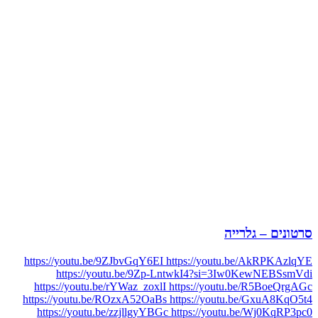
סרטונים – גלרייה
https://youtu.be/9ZJbvGqY6EI https://youtu.be/AkRPKAzlqYE
https://youtu.be/9Zp-LntwkI4?si=3Iw0KewNEBSsmVdi
https://youtu.be/rYWaz_zoxlI https://youtu.be/R5BoeQrgAGc
https://youtu.be/ROzxA52OaBs https://youtu.be/GxuA8KqO5t4
https://youtu.be/zzjllgyYBGc https://youtu.be/Wj0KqRP3pc0