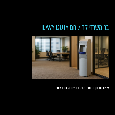
בר משרדי קר / חם HEAVY DUTY
עיצוב ותכנון הנדסי פטנט + רשום מדגם + ליווי