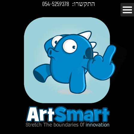
התקשרו:
054-5259378