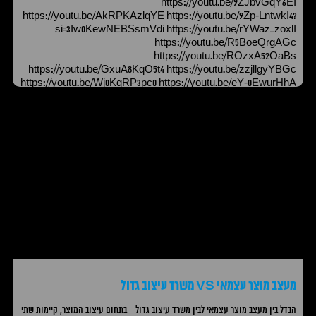
https://youtu.be/9ZJbvGqY6EI
https://youtu.be/AkRPKAzlqYE https://youtu.be/9Zp-LntwkI4?
si=3Iw0KewNEBSsmVdi https://youtu.be/rYWaz_zoxlI
https://youtu.be/R5BoeQrgAGc
https://youtu.be/ROzxA52OaBs
https://youtu.be/GxuA8KqO5t4 https://youtu.be/zzjllgyYBGc
https://youtu.be/Wj0KqRP3pc0 https://youtu.be/eY-0EwurHhA
https://youtu.be/SPrNlP-1s5Y https://youtu.be/DiruFvjrOMc
https://youtu.be/h70RriZ30RA
מעצב מוצר עצמאי VS משרד עיצוב גדול
הבדל בין מעצב מוצר עצמאי לבין משרד עיצוב גדול בתחום עיצוב המוצר, קיימות שתי